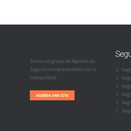
Seg
Somos un grupo de Agentes de
Seguros comprometidos con tu
Segu
tranquilidad.
Segu
Segu
Segu
AGENDA UNA CITA
Segu
Segu