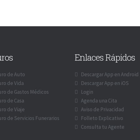
uros
Enlaces Rápidos
ro de Auto
Descargar App en Android
ro de Vida
Descargar App en iOS
ro de Gastos Médicos
Login
ro de Casa
Agenda una Cita
ro de Viaje
Aviso de Privacidad
ro de Servicios Funerarios
Folleto Explicativo
Consulta tu Agente